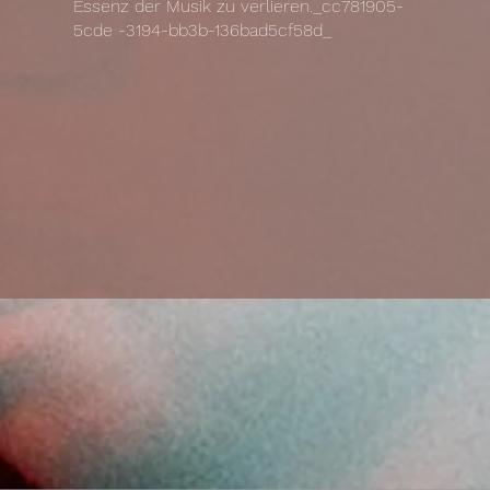
Essenz der Musik zu verlieren._cc781905-
5cde -3194-bb3b-136bad5cf58d_