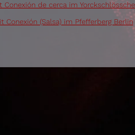
mit Conexión de cerca im Yorckschlössche
it Conexión (Salsa) im Pfefferberg Berlin