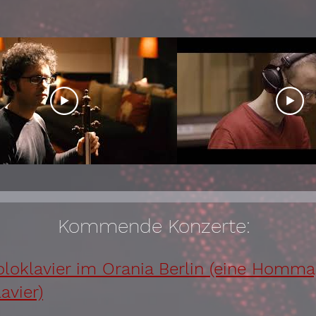
Kommende Konzerte:
Soloklavier im Orania Berlin (eine Homm
avier)