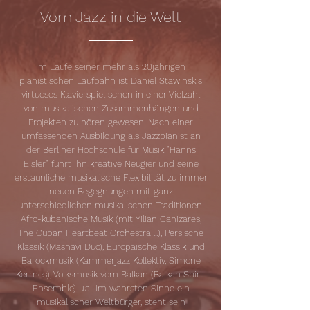
Vom Jazz in die Welt
Im Laufe seiner mehr als 20jährigen
pianistischen Laufbahn ist Daniel Stawinskis
virtuoses Klavierspiel schon in einer Vielzahl
von musikalischen Zusammenhängen und
Projekten zu hören gewesen. Nach einer
umfassenden Ausbildung als Jazzpianist an
der Berliner Hochschule für Musik "Hanns
Eisler" führt ihn kreative Neugier und seine
erstaunliche musikalische Flexibilität zu immer
neuen Begegnungen mit ganz
unterschiedlichen musikalischen Traditionen:
Afro-kubanische Musik (mit Yilian Canizares,
The Cuban Heartbeat Orchestra ...), Persische
Klassik (Masnavi Duo), Europäische Klassik und
Barockmusik (Kammerjazz Kollektiv, Simone
Kermes), Volksmusik vom Balkan (Balkan Spirit
Ensemble) u.a.. Im wahrsten Sinne ein
musikalischer Weltbürger, steht sein