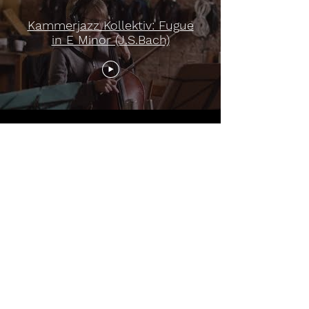
Kammerjazz Kollektiv: Fugue
in E Minor (J.S.Bach)
Mehr laden
Kommende Konzerte:
03 / 07 / 2026: w/ Kammerjazz
Kollektiv @ Terzo Mondo Berlin
05 / 07 / 2026: w/ Kammerjazz
Kollektiv @ Kulturforum Fürth